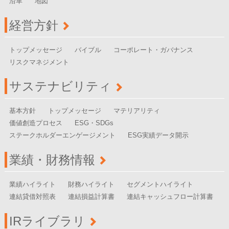
沿革
地図
経営方針
トップメッセージ
バイブル
コーポレート・ガバナンス
リスクマネジメント
サステナビリティ
基本方針
トップメッセージ
マテリアリティ
価値創造プロセス
ESG
・SDGs
ステークホルダーエンゲージメント
ESG
実績データ開示
業績・財務情報
業績ハイライト
財務ハイライト
セグメントハイライト
連結貸借対照表
連結損益計算書
連結キャッシュフロー計算書
IRライブラリ