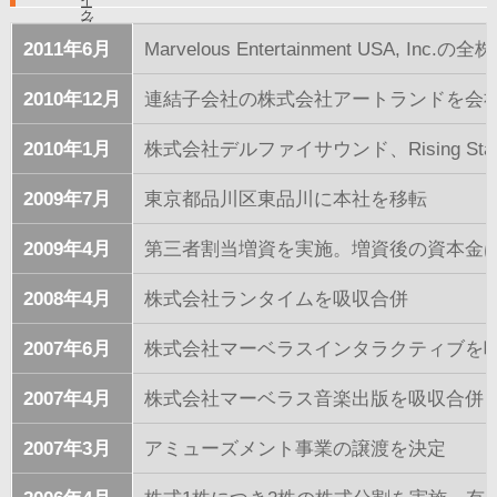
イ
ー
ク
ブ
テ
テ
2011年6月
Marvelous Entertainment USA, Inc.
ウ
イ
ィ
ェ
メ
ブ
ア
2010年12月
連結子会社の株式会社アートランドを会社
ン
ト
2010年1月
株式会社デルファイサウンド、Rising Star 
2009年7月
東京都品川区東品川に本社を移転
2009年4月
第三者割当増資を実施。増資後の資本金は11
2008年4月
株式会社ランタイムを吸収合併
2007年6月
株式会社マーベラスインタラクティブを
2007年4月
株式会社マーベラス音楽出版を吸収合併
2007年3月
アミューズメント事業の譲渡を決定