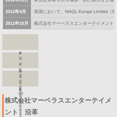
2012年4月
英国において、MAQL Europe Limited（現・M
2011年10月
株式会社マーベラスエンターテイメント
株
式
会
社
株
マ
式
ー
会
ベ
社
株
ラ
AQ
式
ス
株式会社マーベラスエンターテイメ
イ
会
エ
ン
社
ン
タ
ント 沿革
ラ
タ
ラ