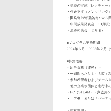
・講義の実施（レクチャー
・伴走支援（メンタリング
・開発進捗管理会議：全３
・中間成果発表会（10月頃
・最終発表会（２月頃）
■プログラム実施期間
2024年６月～2025年２月
■募集概要
＜応募資格（抜粋）＞
・一週間あたり１～３時間
・
参加希望者およびチーム
・
他の企業や団体と進行中
・
PC（STEAM）・家庭
・
「デモ」または「バーテ
＜応募期間＞