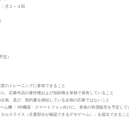
）：月２～４回
）
回
）
（予定）
程度のトレーニングに参加できること
自ら、応募作品の著作権および知財権を単独で保有していること
の企画、及び、契約書を締結している企画の応募ではないこと
用ゲーム機 ・XR機器・スマートフォン向けに、単体の有償販売を予定して
ィカルスライス（主要部分が確認できるデモゲーム）」を提出できるこ