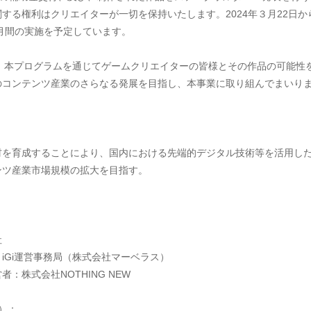
する権利はクリエイターが一切を保持いたします。2024年３月22日から
ヶ月間の実施を予定しています。
は、本プログラムを通じてゲームクリエイターの皆様とその作品の可能性
のコンテンツ産業のさらなる発展を目指し、本事業に取り組んでまいり
材を育成することにより、国内における先端的デジタル技術等を活用し
ンツ産業市場規模の拡大を目指す。
社
iGi運営事務局（株式会社マーベラス）
：株式会社NOTHING NEW
）：