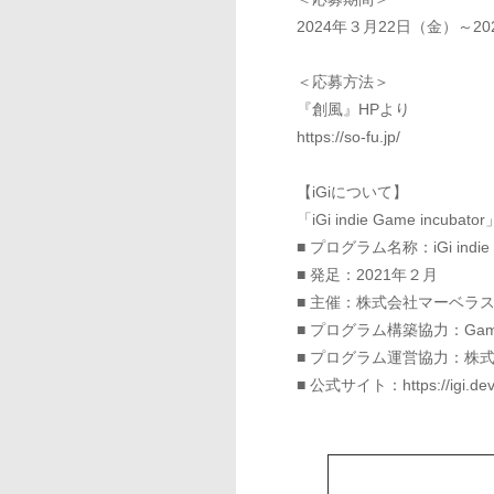
2024年３月22日（金）～2
＜応募方法＞
『創風』HPより
https://so-fu.jp/
【iGiについて】
「iGi indie Game
■ プログラム名称：iGi indie 
■ 発足：2021年２月
■ 主催：株式会社マーベラ
■ プログラム構築協力：Ga
■ プログラム運営協力：株
■ 公式サイト：
https://igi.dev