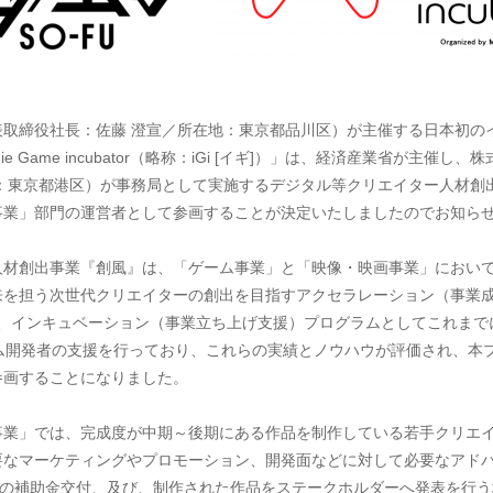
取締役社長：佐藤 澄宣／所在地：東京都品川区）が主催する日本初の
die Game incubator（略称：iGi [イギ]）」は、経済産業省が主
地：東京都港区）が事務局として実施するデジタル等クリエイター人材創
事業」部門の運営者として参画することが決定いたしましたのでお知ら
材創出事業『創風』は、「ゲーム事業」と「映像・映画事業」において
来を担う次世代クリエイターの創出を目指すアクセラレーション（事業
足以来、インキュベーション（事業立ち上げ支援）プログラムとしてこれま
ム開発者の支援を行っており、これらの実績とノウハウが評価され、本
参画することになりました。
業」では、完成度が中期～後期にある作品を制作している若手クリエイ
要なマーケティングやプロモーション、開発面などに対して必要なアド
円の補助金交付、及び、制作された作品をステークホルダーへ発表を行