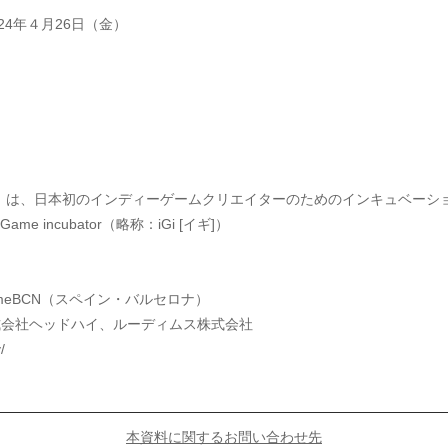
024年４月26日（金）
 incubator」は、日本初のインディーゲームクリエイターのためのインキュベ
Game incubator（略称：iGi [イギ]）
ス
meBCN（スペイン・バルセロナ）
式会社ヘッドハイ、ルーディムス株式会社
/
本資料に関するお問い合わせ先