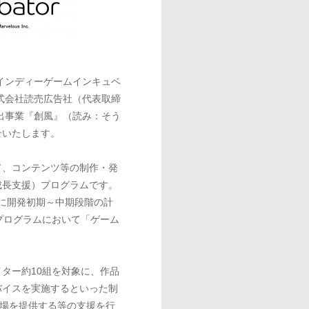
インディーゲームインキュベ
催し、株式会社読売広告社（代表取締
出事業『創風』（読み：そう
せいたします。
、コンテンツ等の制作・発
成長支援）プログラムです。
でに開発初期～中期段階の計
プログラムにおいて「ゲーム
ター約10組を対象に、作品
バイスを実施するといった制
う場を提供する等の支援を行