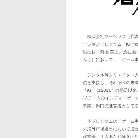
株式会社マーベラス（代表
ーションプログラム「iGi in
役社長：菊地 英之／所在
ふう）において、「ゲーム
デジタル等クリエイター人
信を支援し、それぞれの未
「iGi」は2021年の発
16チームのインディーゲー
事業」部門の運営者として
本プログラムの「ゲーム事
の海外市場進出において必
作支援、１人あたり500万