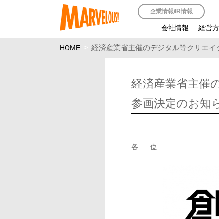
企業情報/IR情報
会社情報
経営
経済産業省主催のデジタル等クリエイタ
HOME
経済産業省主催の
参画決定のお知
各 位