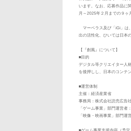
います。なお、応募作品に関
月～2025年２月までの９
マーベラス及び「iGi」
出の活性化、ひいては日本
【『創風』について】
■目的
デジタル等クリエイター人
を後押しし、日本のコンテ
■運営体制
主催：経済産業省
事務局：株式会社読売広告
「ゲーム事業」部門運営者：
「映像・映画事業」部門運営者
■ゲーム事業支援内容（予定