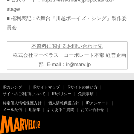
stage/
■ 権利表記：©舞台『川越ボーイズ・シング』製作委
員会
本資料に関するお問い合わせ先
株式会社マーベラス コーポレート本部 経営企画
部 E-mail：
ir@marv.jp
IRカレンダー
IRサイトマップ
IRサイトの使い方
サイトのご利用について
IRポリシー
免責事項
特定個人情報保護方針
個人情報保護方針
IRアンケート
メール配信
用語集
よくあるご質問
お問い合わせ