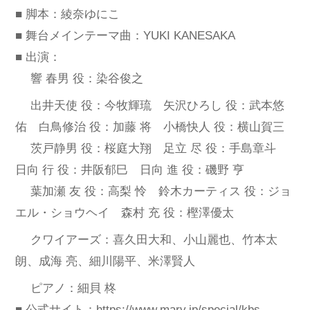
■ 脚本：綾奈ゆにこ
■ 舞台メインテーマ曲：YUKI KANESAKA
■ 出演：
響 春男 役：染谷俊之
出井天使 役：今牧輝琉 矢沢ひろし 役：武本悠
佑 白鳥修治 役：加藤 将 小橋快人 役：横山賀三
茨戸静男 役：桜庭大翔 足立 尽 役：手島章斗
日向 行 役：井阪郁巳 日向 進 役：磯野 亨
葉加瀬 友 役：高梨 怜 鈴木カーティス 役：ジョ
エル・ショウヘイ 森村 充 役：樫澤優太
クワイアーズ：喜久田大和、小山麗也、竹本太
朗、成海 亮、細川陽平、米澤賢人
ピアノ：細貝 柊
■ 公式サイト：
https://www.marv.jp/special/kbs-