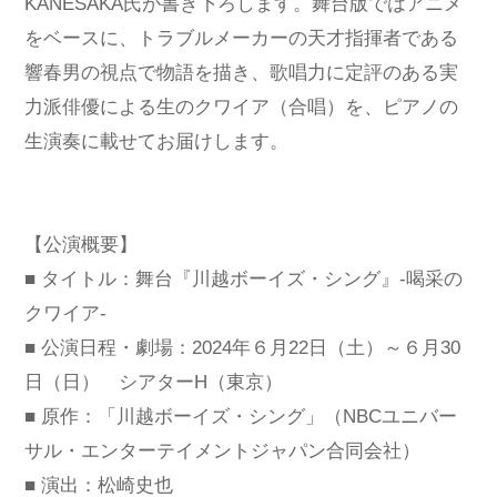
KANESAKA氏が書き下ろします。舞台版ではアニメ
をベースに、トラブルメーカーの天才指揮者である
響春男の視点で物語を描き、歌唱力に定評のある実
力派俳優による生のクワイア（合唱）を、ピアノの
生演奏に載せてお届けします。
【公演概要】
■ タイトル：舞台『川越ボーイズ・シング』-喝采の
クワイア-
■ 公演日程・劇場：2024年６月22日（土）～６月30
日（日） シアターH（東京）
■ 原作：「川越ボーイズ・シング」（NBCユニバー
サル・エンターテイメントジャパン合同会社）
■ 演出：松崎史也