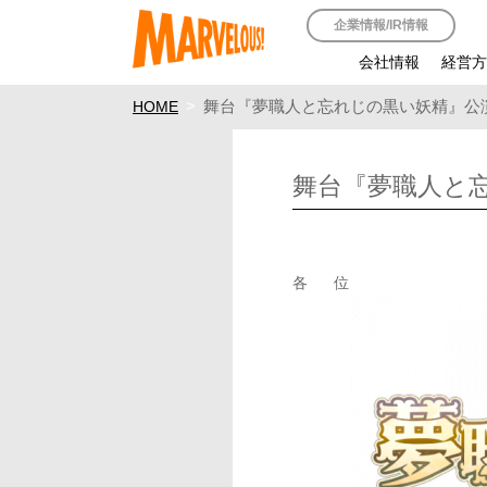
企業情報/IR情報
会社情報
経営
舞台『夢職人と忘れじの黒い妖精』公
HOME
舞台『夢職人と
各 位