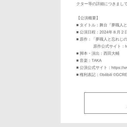
クター等の詳細につきまし
【公演概要】
■ タイトル：舞台『夢職人
■ 公演日程：2024年８月
■ 原作：「夢職人と忘れじ
原作公式サイト：
h
■ 脚本・演出：西田大輔
■ 音楽：TAKA
■ 公演公式サイト：
https://
■ 権利表記：©bilibili ©
株