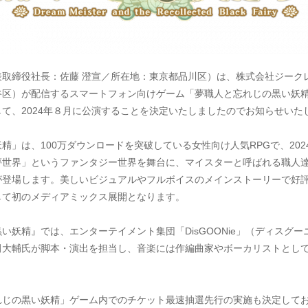
取締役社長：佐藤 澄宣／所在地：東京都品川区）は、株式会社ジーク
谷区）が配信するスマートフォン向けゲーム「夢職人と忘れじの黒い妖
て、2024年８月に公演することを決定いたしましたのでお知らせいた
」は、100万ダウンロードを突破している女性向け人気RPGで、202
夢世界」というファンタジー世界を舞台に、マイスターと呼ばれる職人
が登場します。美しいビジュアルやフルボイスのメインストーリーで好
して初のメディアミックス展開となります。
妖精』では、エンターテイメント集団「DisGOONie」（ディスグーニ
大輔氏が脚本・演出を担当し、音楽には作編曲家やボーカリストとして
じの黒い妖精」ゲーム内でのチケット最速抽選先行の実施も決定してお