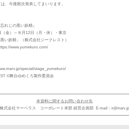
ては、今後順次発表してまいります。
と忘れじの黒い妖精』
２日（金）～８月12日（月・休）・東京
の黒い妖精」（株式会社ジークレスト）
ttps://www.yumekuro.com/
www.marv.jp/special/stage_yumekuro/
GCREST ©舞台ゆめくろ製作委員会
本資料に関するお問い合わせ先
式会社マーベラス コーポレート本部 経営企画部 E-mail：
ir@marv.j